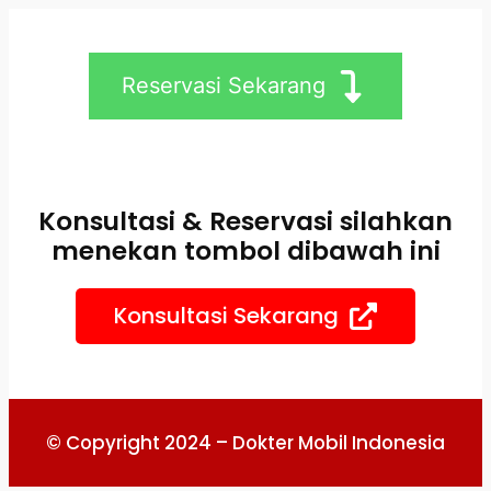
Skip
to
content
Reservasi Sekarang
Konsultasi & Reservasi silahkan
menekan tombol dibawah ini
Konsultasi Sekarang
© Copyright 2024 – Dokter Mobil Indonesia