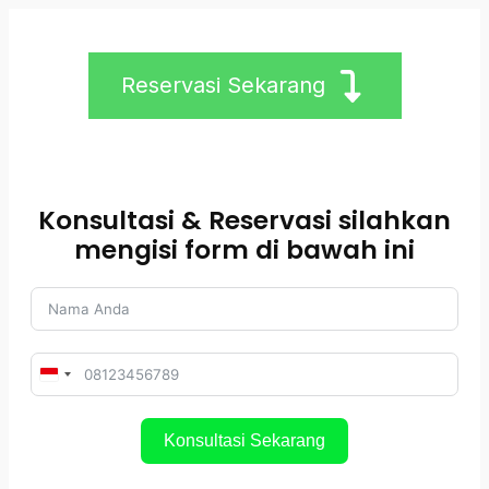
Skip
to
content
Reservasi Sekarang
Konsultasi & Reservasi silahkan
mengisi form di bawah ini
Indonesia
+62
Konsultasi Sekarang