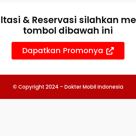
ltasi & Reservasi silahkan m
tombol dibawah ini
Dapatkan Promonya
© Copyright 2024 – Dokter Mobil Indonesia