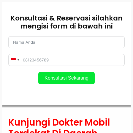
Skip
to
Konsultasi & Reservasi silahkan
content
mengisi form di bawah ini
Indonesia
+62
Konsultasi Sekarang
Kunjungi Dokter Mobil