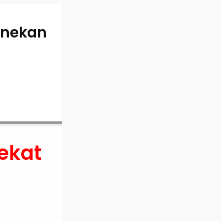
enekan
ekat