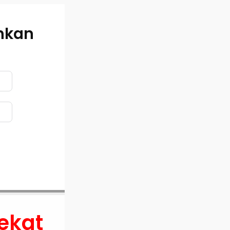
ahkan
ekat